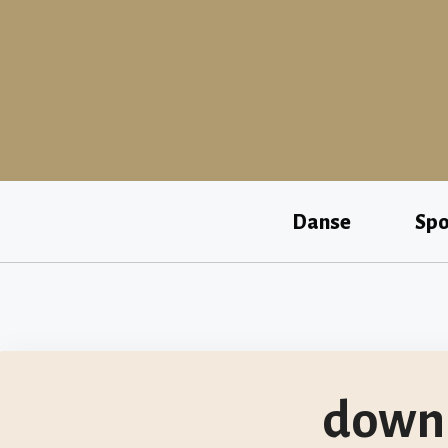
Aller
au
contenu
Danse
Spo
downl