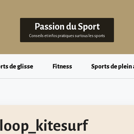
Passion du Sport
Conseils et infos pratiques sur tous les sports
rts de glisse
Fitness
Sports de plein 
oop_kitesurf