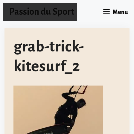
Aller
Passion du Sport
Menu
au
contenu
grab-trick-
kitesurf_2