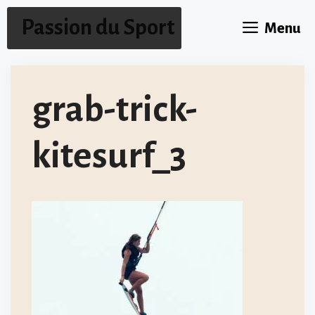
Aller
Passion du Sport
Menu
au
contenu
grab-trick-
kitesurf_3