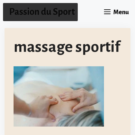
Aller
Passion du Sport
Menu
au
contenu
massage sportif