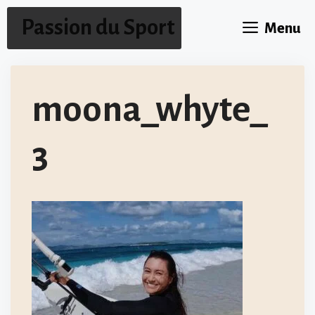
Aller
Passion du Sport
Menu
au
contenu
moona_whyte_
3