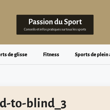
Passion du Sport
Conseils et infos pratiques sur tous les sports
rts de glisse
Fitness
Sports de plein 
d-to-blind_3