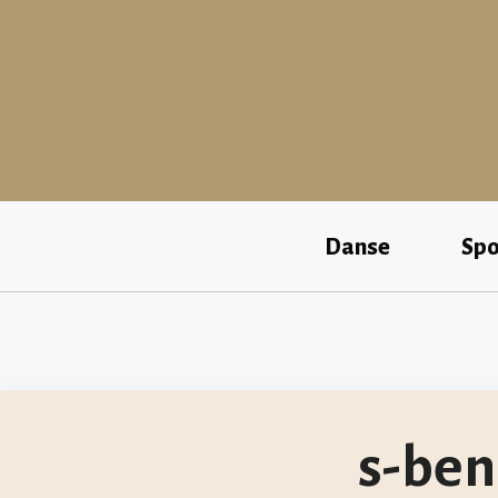
Aller
au
contenu
Danse
Spo
s-ben